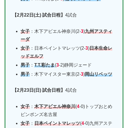
【2月22日(土) 試合日程】
4試合
女子
：木下アビエル神奈川(2-
3
)
九州アスティ
ーダ
女子
：日本ペイントマレッツ(2-
3
)
日本生命レ
ッドエルフ
男子
：
T.T.彩たま
(
3
-2)静岡ジェード
男子
：木下マイスター東京(2-
3
)
岡山リベッツ
【2月23日(日) 試合日程】
4試合
女子
：
木下アビエル神奈川
(
4
-0)トップおとめ
ピンポンズ名古屋
女子
：
日本ペイントマレッツ
(
4
-0)九州アステ