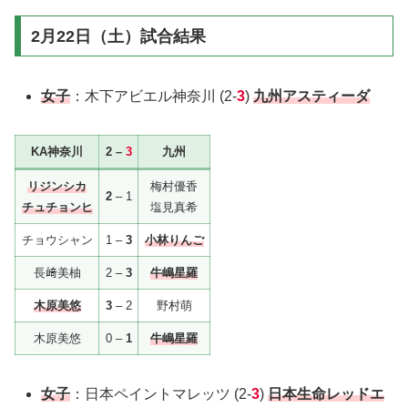
2月22日（土）試合結果
女子
：木下アビエル神奈川 (2-
3
)
九州アスティーダ
KA神奈川
2 –
3
九州
リジンシカ
梅村優香
2
– 1
チュチョンヒ
塩見真希
チョウシャン
1 –
3
小林りんご
長﨑美柚
2 –
3
牛嶋星羅
木原美悠
3
– 2
野村萌
木原美悠
0 –
1
牛嶋星羅
女子
：日本ペイントマレッツ (2-
3
)
日本生命レッドエ