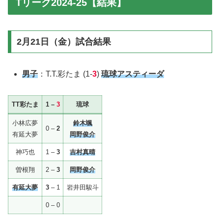
Tリーグ2024-25【結果】
2月21日（金）試合結果
男子
：T.T.彩たま (1-
3
)
琉球アスティーダ
TT彩たま
1 –
3
琉球
小林広夢
鈴木颯
0 –
2
有延大夢
岡野俊介
神巧也
1 –
3
吉村真晴
曽根翔
2 –
3
岡野俊介
有延大夢
3
– 1
岩井田駿斗
0 – 0