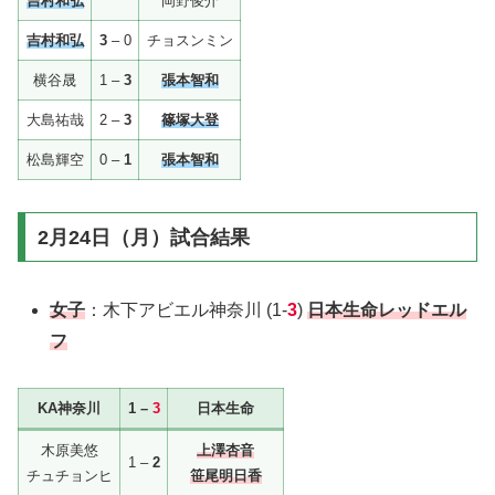
吉村和弘
岡野俊介
吉村和弘
3
– 0
チョスンミン
横谷晟
1 –
3
張本智和
大島祐哉
2 –
3
篠塚大登
松島輝空
0 –
1
張本智和
2月24日（月）試合結果
女子
：木下アビエル神奈川 (1-
3
)
日本生命レッドエル
フ
KA神奈川
1 –
3
日本生命
木原美悠
上澤杏音
1 –
2
チュチョンヒ
笹尾明日香