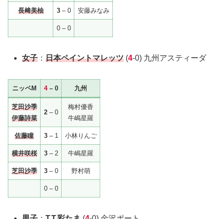
長﨑美柚
3
– 0
安藤みなみ
0 – 0
女子
：
日本ペイントマレッツ
(
4
-0) 九州アスティーダ
ニッペM
4
– 0
九州
芝田沙季
梅村優香
2
– 0
伊藤詩菜
牛嶋星羅
佐藤瞳
3
– 1
小林りんご
横井咲桜
3
– 2
牛嶋星羅
芝田沙季
3
– 0
野村萌
0 – 0
男子
：
T.T.彩たま
(
4
-0) 金沢ポート