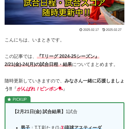
2025.02.17
2025.02.27
こんにちは、いまときです。
この記事では、
『Tリーグ 2024-25シーズン』
2/21(金)-24(月)の試合日程・結果
についてまとめます。
随時更新していきますので、
みなさん一緒に応援しましょ
う‼︎
『
がんばれ！
ピンポン🏓
』
【2月21日(金) 試合結果】
1試合
男子
：T.T.彩たま(1-
3
)
琉球アスティーダ