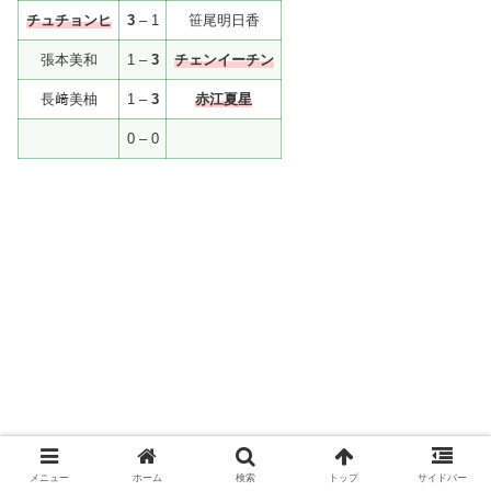
チュチョンヒ
3
– 1
笹尾明日香
張本美和
1 –
3
チェンイーチン
長﨑美柚
1 –
3
赤江夏星
0 – 0
メニュー
ホーム
検索
トップ
サイドバー