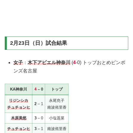
2月23日（日）試合結果
女子
：
木下アビエル神奈川
(
4
-0) トップおとめピンポ
ンズ名古屋
KA神奈川
4
– 0
トップ
リジンシカ
永尾尭子
2
– 1
チュチョンヒ
南波侑里香
木原美悠
3
– 0
小塩遥菜
チュチョンヒ
3
– 1
南波侑里香