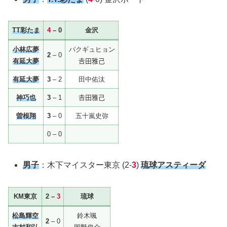
TT彩たま
4
– 0
金沢
小林広夢
パクギュヒョン
2
– 0
有延大夢
𠮷田雅己
有延大夢
3
– 2
田中佑汰
神巧也
3
– 1
𠮷田雅己
曽根翔
3
– 0
五十嵐史弥
0 – 0
男子
：木下マイスター東京 (2-
3
)
琉球アスティーダ
KM東京
2 –
3
琉球
松島輝空
鈴木颯
2
– 0