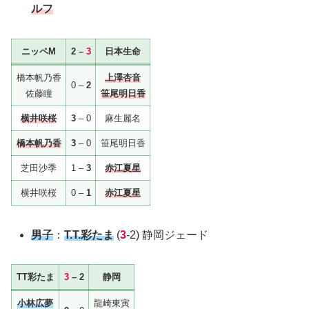
ルフ
ニッペM
2 –
3
日本生命
橋本帆乃香
上澤杏音
0 –
2
佐藤瞳
笹尾明日香
横井咲桜
3
– 0
麻生麗名
橋本帆乃香
3
– 0
笹尾明日香
芝田沙季
1 –
3
赤江夏星
横井咲桜
0 –
1
赤江夏星
男子
：
T.T.彩たま
(
3
-2) 静岡ジェード
TT彩たま
3
– 2
静岡
小林広夢
龍崎東寅