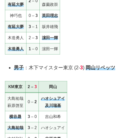
2
– 0
有延大夢
森薗政崇
神巧也
0 –
3
英田理志
有延大夢
3
– 1
坂井雄飛
木造勇人
2 –
3
濵田一輝
木造勇人
1
– 0
濵田一輝
男子
：木下マイスター東京 (2-
3
)
岡山リベッツ
KM東京
2 –
3
岡山
大島祐哉
ハオシュアイ
0 –
2
萩原啓至
及川瑞基
横谷晟
3
– 0
吉山和希
大島祐哉
3
– 2
ハオシュアイ