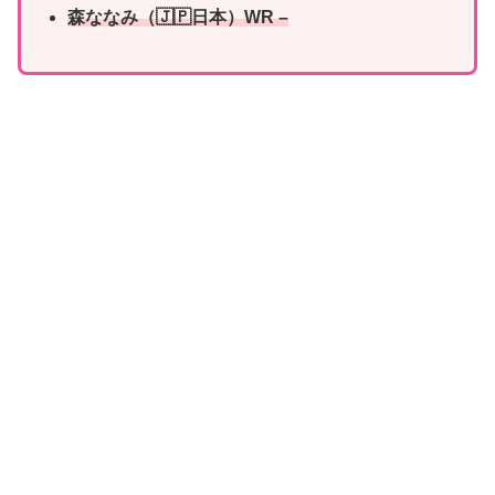
森ななみ
（🇯🇵日本）WR –