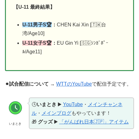
【U-11 最終結果】
U-11男子S🏆
：
CHEN Kai Xin [🇹🇼台
湾/Age10]
U-11女子S🏆
：
EU Gin Yi [🇸🇬ｼﾝｶﾞﾎﾟｰ
ﾙ/Age11]
⚫︎試合配信について
→
WTTのYouTube
で配信予定です。
🕓
いまとき
▶️
YouTube
・
メインチャンネ
ル
・
メインブログ
もやっています！
🎁
グッズ
▶️
「がんばれ日本🇯🇵」アイテム
いまとき