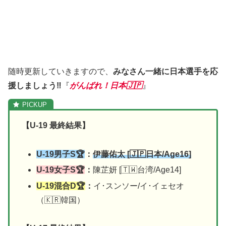
随時更新していきますので、
みなさん一緒に日本選手を応
援しましょう‼︎
『
がんばれ！日本🇯🇵
』
【U-19 最終結果】
U-19男子S🏆
：
伊藤佑太 [🇯🇵日本/Age16]
U-19女子S🏆
：
陳芷妍 [🇹🇼台湾/Age14]
U-19混合D🏆
：
イ･スンソー/イ･イェセオ
（🇰🇷韓国）