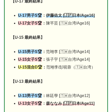
【U-17 最終結果】
U-17男子S🏆
：
伊藤佑太 [🇯🇵日本/Age16]
U-17女子S🏆
：
陳芊芸 [🇹🇼台湾/Age16]
【U-15 最終結果】
U-15男子S🏆
：
范翊李 [🇹🇼台湾/Age14]
U-15女子S🏆
：
張子宇 [🇹🇼台湾/Age14]
U-15混合D🏆
：
范翊李/彭硯蓉（🇹🇼台湾）
【U-13 最終結果】
U-13男子S🏆
：
林廷學 [🇹🇼台湾/Age12]
U-13女子S🏆
：
森ななみ [🇯🇵日本/Age11]