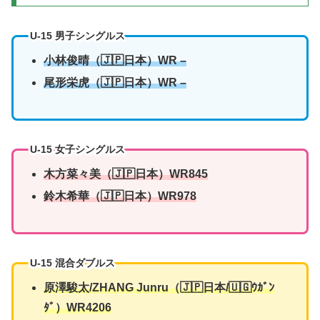
U-15 男子シングルス
小林俊晴（🇯🇵日本）
WR –
尾形栄虎
（🇯🇵日本）WR –
U-15 女子シングルス
木方菜々美
（🇯🇵日本）WR845
鈴木希華
（🇯🇵日本）WR978
U-15 混合ダブルス
原澤駿太
/ZHANG Junru（🇯🇵日本/🇺🇬ｳｶﾞﾝ
ﾀﾞ）WR
4
2
0
6