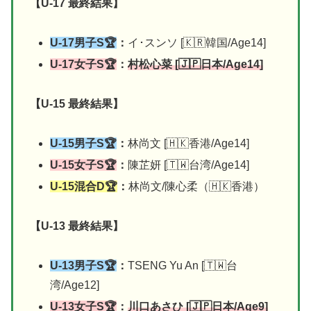
【U-17 最終結果】
U-17男子S🏆
：
イ･スンソ [🇰🇷韓国/Age14]
U-17女子S🏆
：
村松心菜 [🇯🇵日本/Age14]
【U-15 最終結果】
U-15男子S🏆
：
林尚文 [🇭🇰香港/Age14]
U-15女子S🏆
：
陳芷妍 [🇹🇼台湾/Age14]
U-15混合D🏆
：
林尚文/陳心柔（🇭🇰香港）
【U-13 最終結果】
U-13男子S🏆
：
TSENG Yu An [🇹🇼台
湾/Age12]
U-13女子S🏆
：
川口あさひ [🇯🇵日本/Age9]