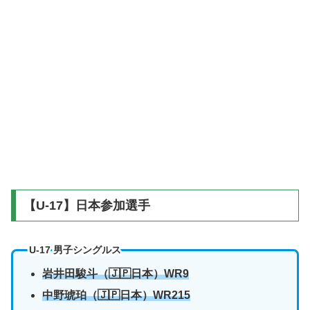
【U-17】日本参加選手
U-17 男子シングルス
岩井田駿斗（🇯🇵日本）WR9
中野琥珀
（🇯🇵日本）WR215