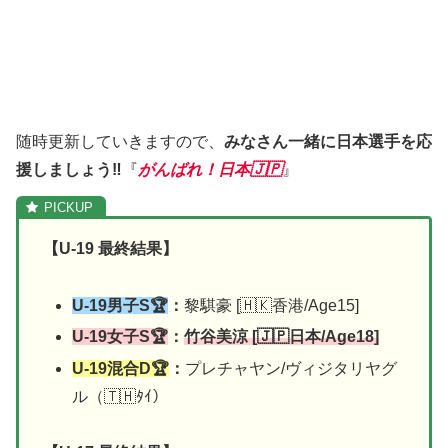
随時更新していきますので、
みなさん一緒に日本選手を応
援しましょう‼︎
『
がんばれ！日本🇯🇵
』
【U-19 最終結果】
U-19男子S🏆
：
黎騏豪 [🇭🇰香港/Age15]
U-19女子S🏆
：
竹谷美涼 [🇯🇵日本/Age18]
U-19混合D🏆
：
プレチャヤン/ヴィジタリヤグ
ル（🇹🇭ﾀｲ）