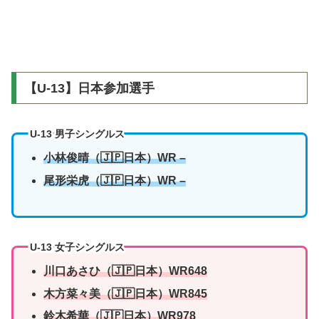
【U-13】日本参加選手
U-13 男子シングルス
小林俊晴（🇯🇵日本）
WR –
尾形栄虎
（🇯🇵日本）WR –
U-13 女子シングルス
川口あさひ
（🇯🇵日本）WR648
木方菜々美
（🇯🇵日本）WR845
鈴木希華
（🇯🇵日本）WR978