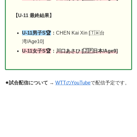
【U-11 最終結果】
U-11男子S🏆
：
CHEN Kai Xin [🇹🇼台
湾/Age10]
U-11女子S🏆
：
川口あさひ [🇯🇵日本/Age9]
⚫︎試合配信について
→
WTTのYouTube
で配信予定です。