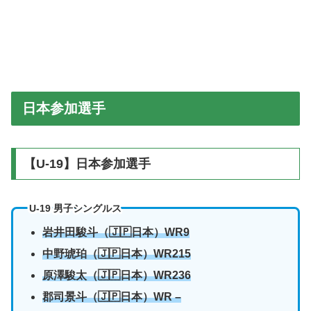
日本参加選手
【U-19】日本参加選手
U-19 男子シングルス
岩井田駿斗（🇯🇵日本）WR9
中野琥珀
（🇯🇵日本）WR215
原澤駿太
（🇯🇵日本）WR236
郡司景斗
（🇯🇵日本）WR –