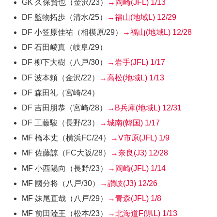
GK 久保賢也
（金沢/23）
→岡崎(JFL)
1/13
DF 監物拓歩
（清水/25）
→福山(地域L)
12/29
DF 小笠原佳祐
（相模原/29）
→福山(地域L)
12/28
DF 石田崚真
（岐阜/29）
DF 柳下大樹
（八戸/30）
→岩手(JFL)
1/17
DF 波本頼
（金沢/22）
→高松(地域L)
1/13
DF 森田礼
（宮崎/24）
DF 吉田朋恭
（宮崎/28）
→B兵庫(地域L)
12/31
DF 工藤駿
（長野/23）
→城南(韓国)
1/17
MF 橋本丈
（横浜FC/24）
→V市原(JFL)
1/9
MF 佐藤諒
（FC大阪/28）
→奈良(J3)
12/28
MF 小西陽向
（長野/23）
→岡崎(JFL)
1/14
MF 國分将
（八戸/30）
→讃岐(J3)
12/26
MF 妹尾直哉
（八戸/29）
→青森(JFL)
1/8
MF 前田陸王
（松本/23）
→北海道F(県L)
1/13