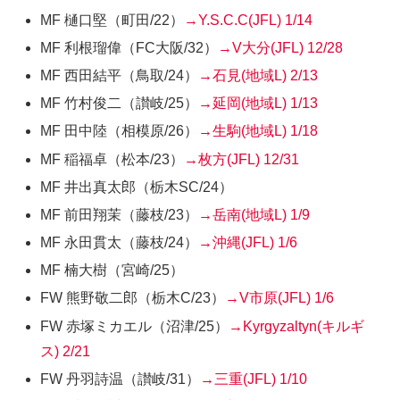
MF 樋口堅
（町田/22）
→Y.S.C.C(JFL)
1/14
MF 利根瑠偉
（FC大阪/32）
→V大分(JFL)
12/28
MF 西田結平
（鳥取/24）
→石見(地域L)
2/13
MF 竹村俊二
（讃岐/25）
→延岡(地域L)
1/13
MF 田中陸
（相模原/26）
→生駒(地域L)
1/18
MF 稲福卓
（松本/23）
→枚方(JFL)
12/31
MF 井出真太郎
（栃木SC/24）
MF 前田翔茉
（藤枝/23）
→岳南(地域L)
1/9
MF 永田貫太
（藤枝/24）
→沖縄(JFL)
1/6
MF 楠大樹
（宮崎/25）
FW 熊野敬二郎
（栃木C/23）
→V市原(JFL)
1/6
FW 赤塚ミカエル
（沼津/25）
→Kyrgyzaltyn(キルギ
ス)
2/21
FW 丹羽詩温
（讃岐/31）
→三重(JFL)
1/10