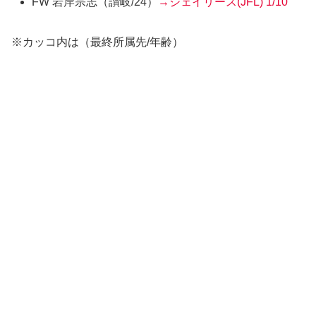
FW 岩岸宗志
（讃岐/24）
→ジェイリース(JFL)
1/10
※カッコ内は（最終所属先/年齢）