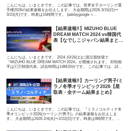
こんにちは、いまときです。 この記事では、世界女子カーリング選
手権2026の結果速報をお伝えします。 大会期間は2026.3/15(日)〜
3/23(月)です。時差は15時間です。 (adsbygoogle =
window.adsbygoo...
【結果速報‼︎】MIZUHO BLUE
DREAM MATCH 2024 vs韓国代
表【なでしこジャパン結果まと
め】
こんにちは、いまときです。 2024.10/26(土)に国立競技場で
『MIZUHO BLUE DREAM MATCH 2024』が開催されます。 対戦相
手は🇰🇷韓国代表。試合時間は14時20分です。 この記事では、試合
の結果・スタッツについ...
【結果速報‼︎】カーリング男子/ミ
ラノ冬季オリンピック2026【星
取表・全チーム結果まとめ】
こんにちは、いまときです。 この記事では、『ミラノコルティナ冬
季オリンピック2026(カーリング/男子)』の結果速報をお伝えしま
す。 大会期間は2026.2/4(水)〜2/22(日)です。時差は8時間です。
(adsbygoogle = w...