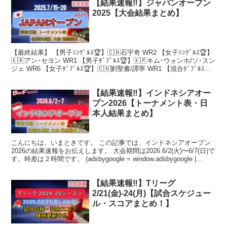
【結果速報‼︎】ジャパンオープン
2025【大会結果まとめ】
【最終結果】 【男子ｼﾝｸﾞﾙｽ🏆】🇨🇳石宇奇 WR2 【女子ｼﾝｸﾞﾙｽ🏆】
🇰🇷アン･セヨン WR1 【男子ﾀﾞﾌﾞﾙｽ🏆】🇰🇷キム･ウォンホ/ソ･スン
ジェ WR6 【女子ﾀﾞﾌﾞﾙｽ🏆】🇨🇳劉聖書/譚寧 WR1 【混合ﾀﾞﾌﾞﾙｽ
🏆】🇨...
【結果速報‼︎】インドネシアオー
プン2026【トーナメント表・日
本人結果まとめ】
こんにちは、いまときです。 この記事では、インドネシアオープン
2026の結果速報をお伝えします。 大会期間は2026.6/2(火)〜6/7(日)で
す。時差は２時間です。 (adsbygoogle = window.adsbygoogle |...
【結果速報‼︎】Tリーグ
2/21(金)-24(月)【試合スケジュー
ル・スコアまとめ！】