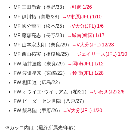
MF 三田尚希
（長野/33）
→引退
1/26
MF 伊川拓
（鳥取/28）
→V市原(JFL)
1/10
MF 國分龍司
（松本/25）
→V大分(JFL)
1/6
MF 藤森亮志
（長野/28）
→城南(韓国)
1/17
MF 山本宗太朗
（奈良/29）
→V大分(JFL)
12/28
MF 西山拓実
（相模原/25）
→ジェイリース(JFL)
1/10
FW 酒井達磨
（奈良/29）
→岡崎(JFL)
1/12
FW 渡邉星来
（宮崎/22）
→鈴鹿(JFL)
1/28
FW 棚田遼
（広島/22）
FW オウイエ･ウイリアム
（柏/21）
→いわき(J2) 2/6
FW ピーダーセン世隠
（八戸/27）
FW 飯島陸
（甲府/26）
→V大分(JFL)
1/20
※カッコ内は（最終所属先/年齢）