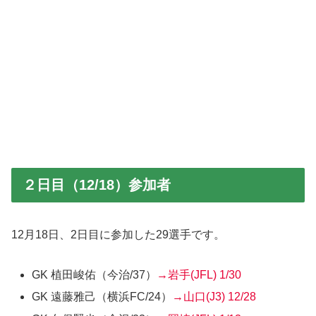
２日目（12/18）参加者
12月18日、2日目に参加した29選手です。
GK 植田峻佑
（今治/37）
→岩手(JFL)
1/30
GK 遠藤雅己
（横浜FC/24）
→山口(J3)
12/28