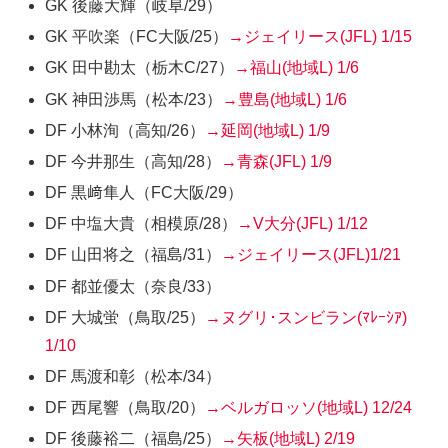
GK 後藤大輝
（岐阜/29）
GK 平吹楽
（FC大阪/25）
→ジェイリース(JFL)
1/15
GK 田中勘太
（栃木C/27）
→福山(地域L)
1/6
GK 神田渉馬
（松本/23）
→豊島(地域L)
1/6
DF 小林洵
（高知/26）
→延岡(地域L)
1/9
DF 今井那生
（高知/28）
→青森(JFL)
1/9
DF 黒﨑隼人
（FC大阪/29）
DF 中塩大貴
（相模原/28）
→V大分(JFL)
1/12
DF 山田将之
（福島/31）
→ジェイリース(JFL)
1/21
DF 都並優太
（奈良/33）
DF 大城蛍
（鳥取/25）
→ヌグリ･スンビラン(ﾏﾚｰｼｱ)
1/10
DF 馬渡和彰
（松本/34）
DF 西尾響
（鳥取/20）
→ベルガロッソ(地域L)
12/24
DF 後藤裕二
（福島/25）
→矢板(地域L)
2/19