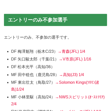
エントリーのみ不参加選手
エントリーのみ、不参加の選手です。
DF 梅澤魁翔
（栃木C/23）
→青森(JFL)
1/4
DF 矢口駿太郎
（千葉/21）
→V市原(JFL)
1/16
DF 松本光平
（高知/36）
MF 田中稔也
（鹿児島/28）
→高知(J3)
1/4
MF 東出壮太
（鳥取/27）
→Solomon Kings(ｿﾛﾓﾝ諸
島)
1/24
MF 小林里駆
（高知/24）
→NWSスピリット(
ｵｰｽﾄﾗﾘｱ
)
2/4