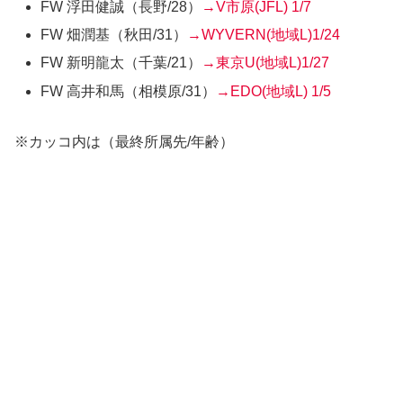
FW 浮田健誠
（長野/28）
→V市原(JFL)
1/7
FW 畑潤基
（秋田/31）
→WYVERN(地域L)
1/24
FW 新明龍太
（千葉/21）
→東京U(地域L)
1/27
FW 高井和馬
（相模原/31）
→EDO(地域L)
1/5
※カッコ内は（最終所属先/年齢）