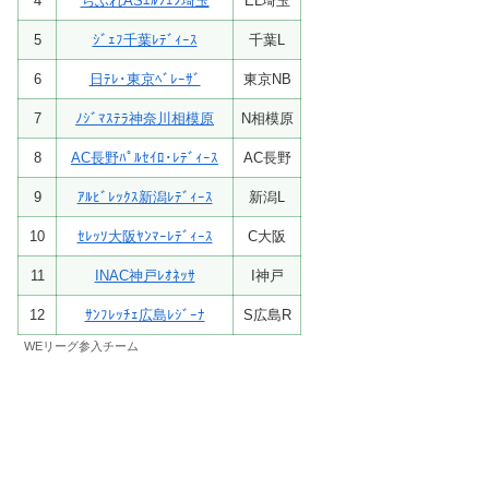
4
ちふれASｴﾙﾌｪﾝ埼玉
EL埼玉
5
ｼﾞｪﾌ千葉ﾚﾃﾞｨｰｽ
千葉L
6
日ﾃﾚ･東京ﾍﾞﾚｰｻﾞ
東京NB
7
ﾉｼﾞﾏｽﾃﾗ神奈川相模原
N相模原
8
AC長野ﾊﾟﾙｾｲﾛ･ﾚﾃﾞｨｰｽ
AC長野
9
ｱﾙﾋﾞﾚｯｸｽ新潟ﾚﾃﾞｨｰｽ
新潟L
10
ｾﾚｯｿ大阪ﾔﾝﾏｰﾚﾃﾞｨｰｽ
C大阪
11
INAC神戸ﾚｵﾈｯｻ
I神戸
12
ｻﾝﾌﾚｯﾁｪ広島ﾚｼﾞｰﾅ
S広島R
WEリーグ参入チーム