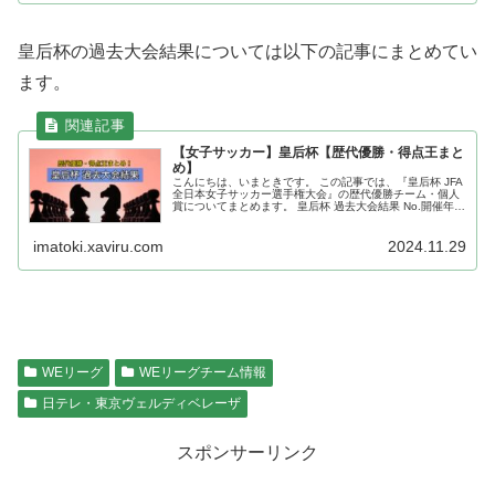
皇后杯の過去大会結果については以下の記事にまとめてい
ます。
【女子サッカー】皇后杯【歴代優勝・得点王まと
め】
こんにちは、いまときです。 この記事では、『皇后杯 JFA
全日本女子サッカー選手権大会』の歴代優勝チーム・個人
賞についてまとめます。 皇后杯 過去大会結果 No.開催年
🏆優勝🥈準優勝ﾁｰﾑ数11979年FCｼﾞﾝﾅﾝ高槻女子
FC82198...
imatoki.xaviru.com
2024.11.29
WEリーグ
WEリーグチーム情報
日テレ・東京ヴェルディベレーザ
スポンサーリンク