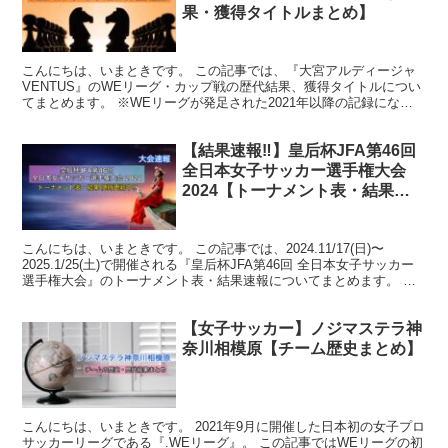
果・獲得タイトルまとめ】
こんにちは、いまときです。 この記事では、『大宮アルディージャ
VENTUS』のWEリーグ・カップ戦の歴代結果、獲得タイトルについ
てまとめます。 ※WEリーグが発足された2021年以降の記録になり
ます。 大宮アルディージャVENTUS 歴代結...
【結果速報‼︎】皇后杯JFA第46回
全日本女子サッカー選手権大会
2024【トーナメント表・結果ま
とめ】
こんにちは、いまときです。 この記事では、2024.11/17(日)〜
2025.1/25(土)で開催される『皇后杯JFA第46回 全日本女子サッカー
選手権大会』のトーナメント表・結果速報についてまとめます。 随
時更新していきますので、みなさ...
【女子サッカー】ノジマステラ神
奈川相模原【チーム歴史まとめ】
こんにちは、いまときです。 2021年9月に開催した日本初の女子プロ
サッカーリーグである『.WEリーグ』。 この記事ではWEリーグの初