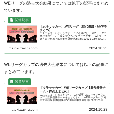
WEリーグの過去大会結果については以下の記事にまとめ
ています。
【女子サッカー】.WEリーグ【歴代優勝・MVP等
まとめ】
こんにちは、いまときです。 この記事では、.WEリーグの
歴代優勝チーム・個人賞についてまとめます。 .WEリーグ
過去大会結果 No.開催年🏆優勝2位3位12021-22年INAC神
戸三菱重工浦和ﾚｯｽﾞﾚﾃﾞｨｰｽ日ﾃﾚ･東京ﾍﾞﾚｰｻﾞ...
imatoki.xaviru.com
2024.10.29
WEリーグカップの過去大会結果については以下の記事に
まとめています。
【女子サッカー】WEリーグカップ【歴代優勝チ
ーム・得点王まとめ】
こんにちは、いまときです。 この記事では、WEリーグカ
ップの歴代優勝チームをまとめます。 WEリーグカップ 過
去大会結果 回数開催年🏆優勝🥈準優勝第1回2022-23年三
菱重工浦和ﾚｯｽﾞﾚﾃﾞｨｰｽ日ﾃﾚ･東京ｳﾞｪﾙﾃﾞｨﾍﾞﾚｰｻﾞ第...
imatoki.xaviru.com
2024.10.29