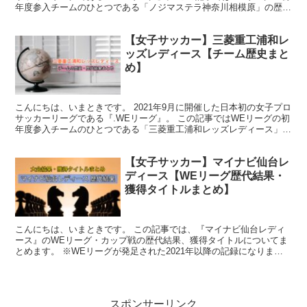
年度参入チームのひとつである「ノジマステラ神奈川相模原」の歴史
についてまとめます。 .WEリーグとは WE...
【女子サッカー】三菱重工浦和レ
ッズレディース【チーム歴史まと
め】
こんにちは、いまときです。 2021年9月に開催した日本初の女子プロ
サッカーリーグである『.WEリーグ』。 この記事ではWEリーグの初
年度参入チームのひとつである「三菱重工浦和レッズレディース」の
歴史についてまとめます。 .WEリーグとは ...
【女子サッカー】マイナビ仙台レ
ディース【WEリーグ歴代結果・
獲得タイトルまとめ】
こんにちは、いまときです。 この記事では、『マイナビ仙台レディ
ース』のWEリーグ・カップ戦の歴代結果、獲得タイトルについてま
とめます。 ※WEリーグが発足された2021年以降の記録になりま
す。 マイナビ仙台レディース 歴代結果 .WEリーグ...
スポンサーリンク